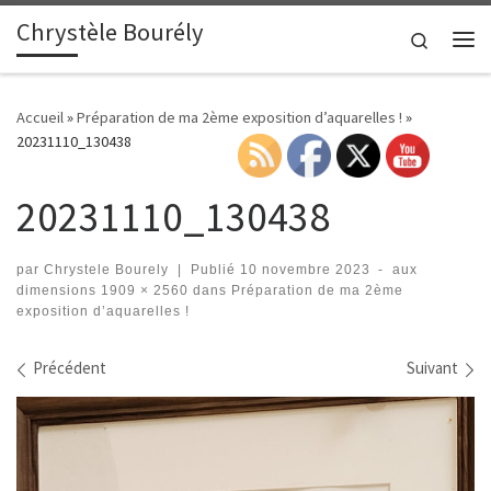
Chrystèle Bourély
Passer au contenu
Search
Me
Accueil
»
Préparation de ma 2ème exposition d’aquarelles !
»
20231110_130438
20231110_130438
par
Chrystele Bourely
|
Publié
10 novembre 2023
-
aux
dimensions
1909 × 2560
dans
Préparation de ma 2ème
exposition d’aquarelles !
Navigation des images
Précédent
Suivant