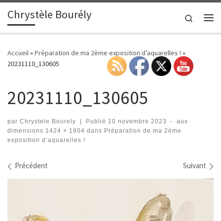
Chrystèle Bourély
Passer au contenu
Search
Me
Accueil
»
Préparation de ma 2ème exposition d’aquarelles !
»
20231110_130605
20231110_130605
par
Chrystele Bourely
|
Publié
10 novembre 2023
-
aux
dimensions
1424 × 1804
dans
Préparation de ma 2ème
exposition d’aquarelles !
Navigation des images
Précédent
Suivant