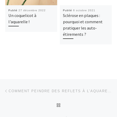
Publié
27 décembre 2022
Publié
6 octobre 2021
Un coquelicot à
Sclérose en plaques :
l’aquarelle !
pourquoi et comment
pratiquer les auto-
étirements ?
Parcourir les articles
Article précédent
COMMENT PEINDRE DES REFLETS À L’AQUARELLE ?
RETOUR À LA LISTE DES
Ar