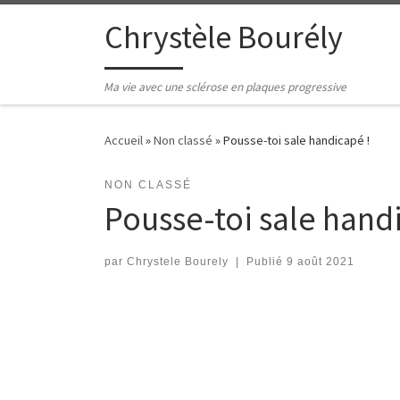
Passer au contenu
Chrystèle Bourély
Ma vie avec une sclérose en plaques progressive
Accueil
»
Non classé
»
Pousse-toi sale handicapé !
NON CLASSÉ
Pousse-toi sale hand
par
Chrystele Bourely
|
Publié
9 août 2021