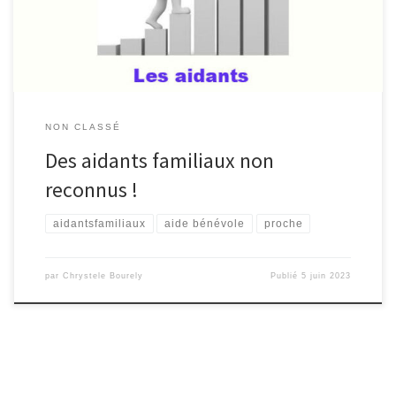
! La plupart […]
NON CLASSÉ
Des aidants familiaux non
reconnus !
aidantsfamiliaux
aide bénévole
proche
par
Chrystele Bourely
Publié
5 juin 2023