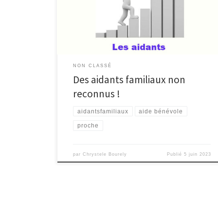
père intervenu en août 1990. Les aidants familiaux :
des proches devenus aides de vie sans l’avoir
demandé ! La plupart […]
NON CLASSÉ
Des aidants familiaux non
reconnus !
aidantsfamiliaux
aide bénévole
proche
par
Chrystele Bourely
Publié
5 juin 2023