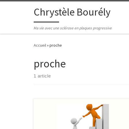
Passer au contenu
Chrystèle Bourély
Ma vie avec une sclérose en plaques progressive
Accueil
»
proche
proche
1 article
Avant de me savoir atteinte par la sclérose en
plaques, j’étais concentrée sur les besoins de mes
deux parents, surtout depuis le grave accident de mon