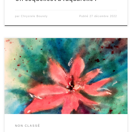
par
Chrystele Bourely
Publié
27 décembre 2022
voici le ciel de Montpellier .. Connaissez-vous les « Bushos » il s’agit
de pigments de couleurs présentés sous forme de poudres et qui
se diluent à l’eau … Les effets rendus peuvent être très sympas e t
complémentaires à l’aquarelle … Voici un exemple : Des fleurs
NON CLASSÉ