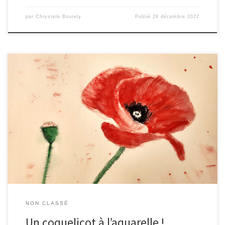
par
Chrystele Bourely
Publié
28 décembre 2022
Voici ma toute dernière réalisation …
NON CLASSÉ
Un coquelicot à l’aquarelle !