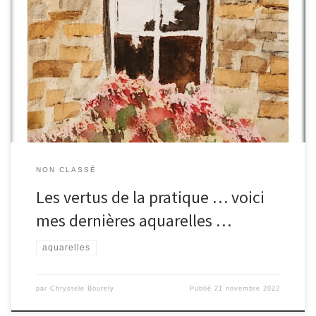
Aquarelle inspirée d’une photo du Parc de Méric Aquarelle
réalisée en « loose » Des montagnes … Aquarelle réalisée avec
des « brushos » en mode pouring et loose Aquarelle réalisée
avec l’aide d’une vidéo tuto présente sur Youtube Vous noterez
que j’ai changé de couleurs par rapport à […]
NON CLASSÉ
Les vertus de la pratique … voici
mes dernières aquarelles …
aquarelles
par
Chrystele Bourely
Publié
21 novembre 2022