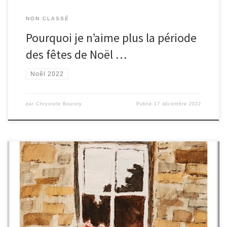
NON CLASSÉ
Pourquoi je n’aime plus la période
des fêtes de Noël …
Noêl 2022
par
Chrystele Bourely
Publié
17 décembre 2022
Pour ceux qui veulent faire plaisir à leurs proches … Avez-vous
déjà pensé à lui offrir une jolie aquarelle ? Je peux peindre à la
demande, à partir d’une photo .. ou autres N’hésitez pas à me
contacter ! Chrystèle