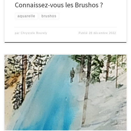
Connaissez-vous les Brushos ?
aquarelle
brushos
par
Chrystele Bourely
Publié
26 décembre 2022
Fêtes de fin d’année : des moments conviviaux en famille ! Pour
la plupart des gens les fêtes de fin d’année sont une période
festive en famille .. l’occasion de se retrouver en famille : parents,
frères et soeurs, cousins, cousines .. et le jour de l’an c’est
l' »occasion […]