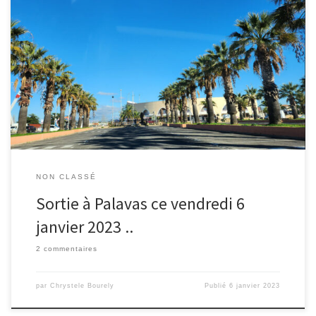
A Palavas une fois arrivées ! Avec Jalila Au fou ! (derrière moi on
voit un nageur !!)
NON CLASSÉ
Sortie à Palavas ce vendredi 6
janvier 2023 ..
2 commentaires
par
Chrystele Bourely
Publié
6 janvier 2023