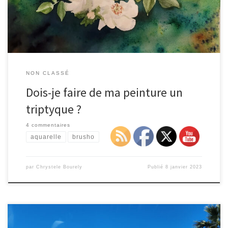
pas ?! voilà à quoi ça ressemblerait … sinon je la […]
NON CLASSÉ
Dois-je faire de ma peinture un
triptyque ?
4 commentaires
aquarelle
brusho
par
Chrystele Bourely
Publié
8 janvier 2023