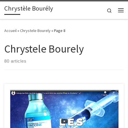
Chrystèle Bourély
Passer au contenu
Search
Me
Accueil
»
Chrystele Bourely
»
Page 8
Chrystele Bourely
80 articles
Pour les personnes qui se posent des questions autour des
vaccins anti-covid 19, je vous propose une vidéo qui explique bien
ce qu’on aurait du nous expliquer depuis longtemps !
Chapitrage : 0:00 • Intro 1:35 • C’est quoi le principe du vaccin ?