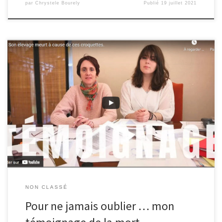
par
Chrystele Bourely
Publié
19 juillet 2021
De 1996 à 2005 … j’ai exercé un élevage passion de chats
persans chocolat et lilas sous l’affixe Choco’land
NON CLASSÉ
Pour ne jamais oublier … mon