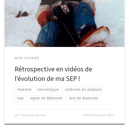
faisait pas partie de ma vie avant … Moi et mon frère aîné à
Nogent-sur-Marne (région parisienne). A partir de 12 ans : début
d’une fatigue « anormale » Il me semble pouvoir dire que c’est ma
[…]
NON CLASSÉ
Rétrospective en vidéos de
l’évolution de ma SEP !
myéline
neurologue
sclérose en plaques
sep
signe de Babinski
test de Babinski
par
Chrystele Bourely
Publié
23 juillet 2021