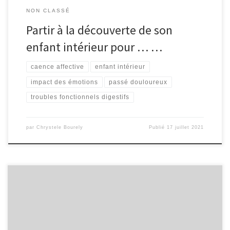
NON CLASSÉ
Partir à la découverte de son
enfant intérieur pour … …
caence affective
enfant intérieur
impact des émotions
passé douloureux
troubles fonctionnels digestifs
par
Chrystele Bourely
Publié
17 juillet 2021
Aujourd’hui est un grand jour ! J’ai décidé d’oser vous proposer
mes services de … aquarelliste auteur de livres numériques