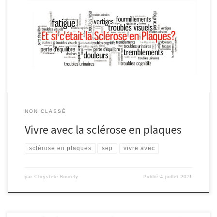
Deux types de SEP (sclérose en plaques) Il y a SEP et SEP ! On ne
peut pas comparer la vie avec cette maladie de forme bénigne
d’une vie avec une SEP sévère ou d’emblée progressive. dans la
forme récurrente – rémittente, il existe de nos jours bon nombre
de […]
NON CLASSÉ
Vivre avec la sclérose en plaques
sclérose en plaques
sep
vivre avec
par
Chrystele Bourely
Publié
4 juillet 2021