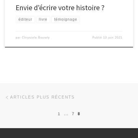
Envie d’écrire votre histoire ?
éditeur
livre
témoignage
par
Chrystele Bourely
Publié
13 juin 2021
Navigation dans les articles
Articles plus récents
ARTICLES PLUS RÉCENTS
1
…
7
8